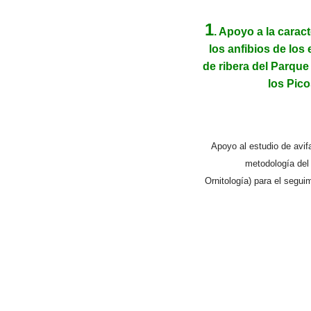
1
. Apoyo a la carac
los anfibios de los
de ribera del Parque
los Pic
Apoyo al estudio de avif
metodología del
Ornitología) para el segu