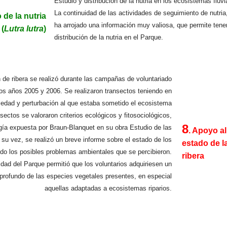
Estudio y distribución de la nutria en los ecosistemas fluvi
La continuidad de las actividades de seguimiento de nutria
 de la nutria
...
ha arrojado una información muy valiosa, que permite tene
(
Lutra lutra
)
distribución de la nutria en el Parque.
 de ribera se realizó durante las campañas de voluntariado
los años 2005 y 2006. Se realizaron transectos teniendo en
medad y perturbación al que estaba sometido el ecosistema
nsectos se valoraron criterios ecológicos y fitosociológicos,
8
gía expuesta por Braun-Blanquet en su obra Estudio de las
. Apoyo al
....
u vez, se realizó un breve informe sobre el estado de los
estado de l
ndo los posibles problemas ambientales que se percibieron.
ribera
idad del Parque permitió que los voluntarios adquiriesen un
rofundo de las especies vegetales presentes, en especial
aquellas adaptadas a ecosistemas riparios.